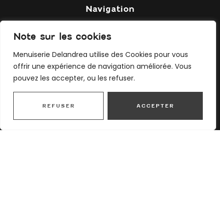
Navigation
Accueil
Note sur les cookies
À propos
Menuiserie Delandrea utilise des Cookies pour vous
Services
offrir une expérience de navigation améliorée. Vous
Réalisations
pouvez les accepter, ou les refuser.
Avis clients
Contact
REFUSER
ACCEPTER
Mentions légales
Menuiserie Delandrea
9005 Ch des Troques, 69630 Chaponost
06 12 19 67 76
ruchedelandrea@gmail.com
Boutique Ruche Delandrea