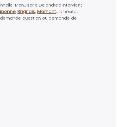
nnelle, Menuiserie Delandrea intervient
aponne
Brignais
Mornant
,
,
… N’hésitez
te demande question ou demande de