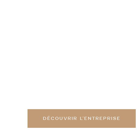
RÉNOVATION INTÉRIEURE À A
Artisan menuisi
Un seul interlocuteur pour to
DÉCOUVRIR L'ENTREPRISE