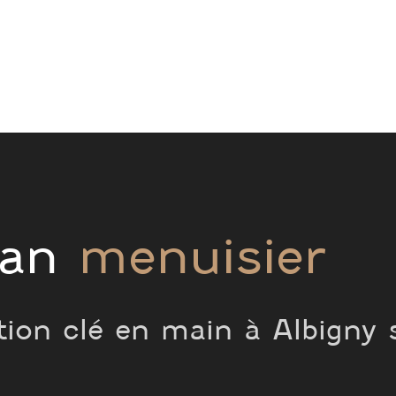
san
menuisier
tion clé en main à Albigny