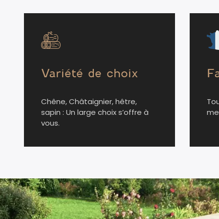
Variété de choix
Fa
Chêne, Châtaignier, hêtre,
Tou
sapin : Un large choix s’offre à
mes
vous.