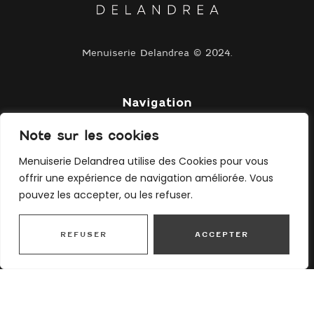
Menuiserie Delandrea © 2024.
Navigation
Accueil
Note sur les cookies
À propos
Menuiserie Delandrea utilise des Cookies pour vous
Services
offrir une expérience de navigation améliorée. Vous
pouvez les accepter, ou les refuser.
Réalisations
Avis clients
Contact
REFUSER
ACCEPTER
Mentions légales
Menuiserie Delandrea