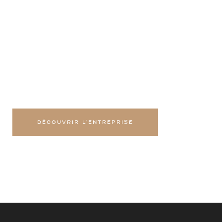
69630
Un seul interlocuteur pour tous vos
travaux à Chaponost.
DÉCOUVRIR L'ENTREPRISE