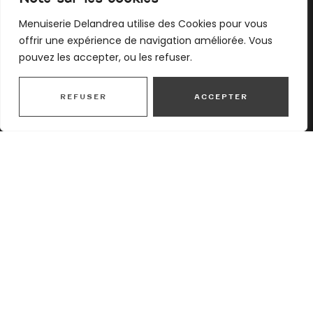
Accueil
Menuiserie Delandrea utilise des Cookies pour vous
À propos
offrir une expérience de navigation améliorée. Vous
Services
pouvez les accepter, ou les refuser.
Réalisations
Avis clients
REFUSER
ACCEPTER
Contact
Mentions légales
Menuiserie Delandrea
9005 Ch des Troques, 69630 Chaponost
06 12 19 67 76
ruchedelandrea@gmail.com
Boutique Ruche Delandrea